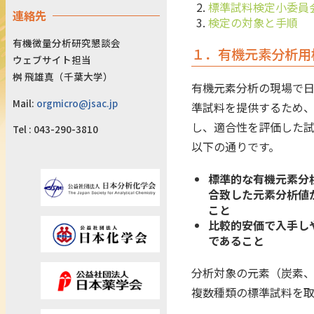
標準試料検定小委員
連絡先
検定の対象と手順
有機微量分析研究懇談会
１．有機元素分析用
ウェブサイト担当
桝 飛雄真（千葉大学）
有機元素分析の現場で
Mail:
orgmicro@jsac.jp
準試料を提供するため
し、適合性を評価した試
Tel : 043-290-3810
以下の通りです。
標準的な有機元素分
合致した元素分析値
こと
比較的安価で入手し
であること
分析対象の元素（炭素
複数種類の標準試料を取