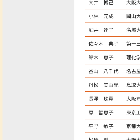
大井 博己
大阪
小林 元成
岡山
酒井 達子
名城
佐々木 典子
第一
鈴木 恵子
理化
谷山 八千代
名古
丹松 美由紀
鳥取
長澤 珠貴
大阪
原 智恵子
東京
平野 敏子
京都
松崎 剛
大阪