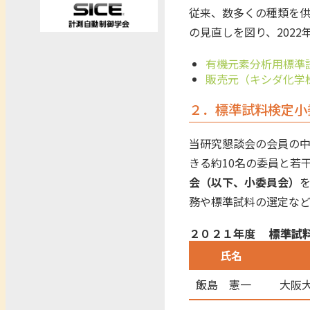
従来、数多くの種類を
の見直しを図り、2022
有機元素分析用標準試
販売元（キシダ化学
２．標準試料検定小
当研究懇談会の会員の
きる約10名の委員と若
会（以下、小委員会）
務や標準試料の選定など
２０２１年度
標準試
氏名
飯島 憲一
大阪