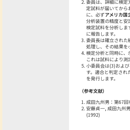
委員は、詳細に検定
定試料が届いてから
に、必ず
アメリカ国
分析装置の精度と安
検定試料を分析しま
に報告します。
委員長は確立された
処理し、その結果を
検定分析と同時に、
これは試料により測
小委員会は(3)およ
す。適合と判定され
を発行します。
（参考文献）
成田九州男：第67回有
安藤貞一, 成田九州
(1992)