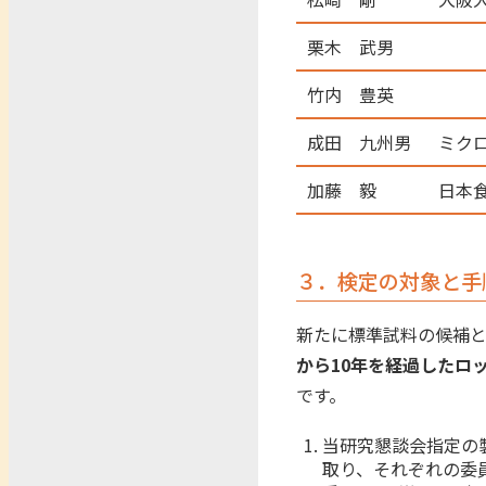
栗木 武男
竹内 豊英
成田 九州男
ミク
加藤 毅
日本
３．検定の対象と手
新たに標準試料の候補
から10年を経過したロ
です。
当研究懇談会指定の
取り、それぞれの委