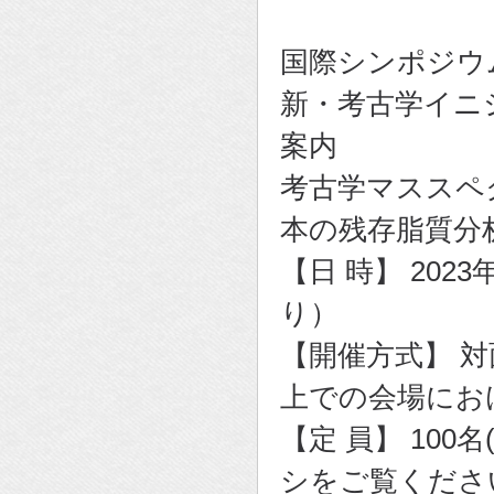
国際シンポジウム
新・考古学イニシ
案内
考古学マススペ
本の残存脂質分
【日 時】 202
り）
【開催方式】 
上での会場にお
【定 員】 100
シをご覧くださ