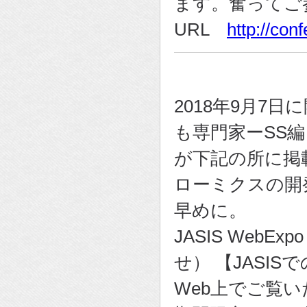
ます。奮ってご
URL
http://con
2018年9月7
も専門家ーSS
が下記の所に掲
ローミクスの開
早めに。
JASIS WebE
せ） 【JASI
Web上でご覧