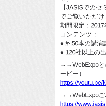
【JASISでの
でご覧いただけ
期間限定：2017年
コンテンツ：
● 約50本の講演動画
● 120社以上の
→→WebExp
ービー）
https://youtu.be
→→WebExpo
https://www.jasis