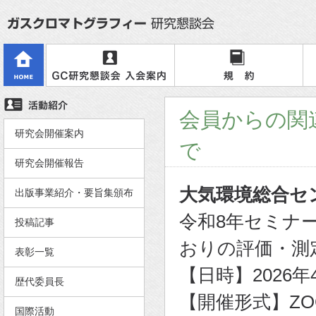
会員からの関
研究会開催案内
で
研究会開催報告
大気環境総合セン
出版事業紹介・要旨集頒布
令和8年セミナ
投稿記事
おりの評価・測
表彰一覧
【日時】2026年4月
歴代委員長
【開催形式】ZO
国際活動