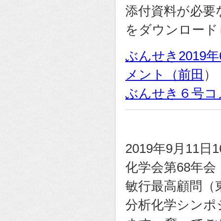
添付資料が必要
をダウンロード
ぶんせき2019
メント（前田
）（
ぶんせき６号コ
2019年9月1
化学会第68年
敏行最高顧問（
分析化学シンポ