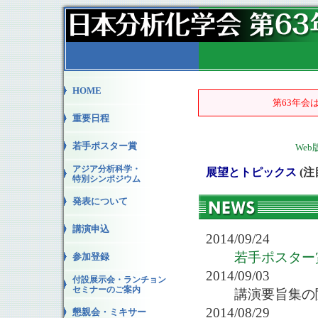
HOME
第63年会
重要日程
若手ポスター賞
We
アジア分析科学・
展望とトピックス
(
特別シンポジウム
発表について
講演申込
2014/09/24
若手ポスター
参加登録
2014/09/03
付設展示会・ランチョン
セミナーのご案内
講演要旨集の
2014/08/29
懇親会・ミキサー