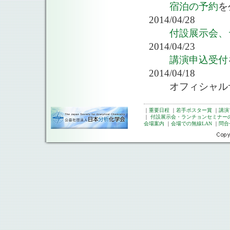
宿泊の予約
を
2014/04/28
付設展示会、
2014/04/23
講演申込受付
2014/04/18
オフィシャル
｜
重要日程
｜
若手ポスター賞
｜
講演
｜
付設展示会・ランチョンセミナー
会場案内
｜
会場での無線LAN
｜
問合