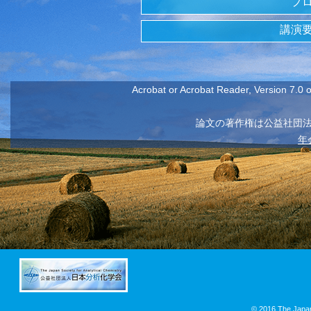
プロ
講演
Acrobat or Acrobat Reader, Version 7.0 or
論文の著作権は公益社団
年
© 2016 The Japan 