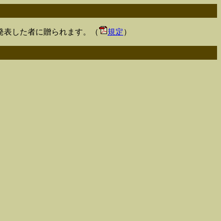
発表した者に贈られます。（
規定
）